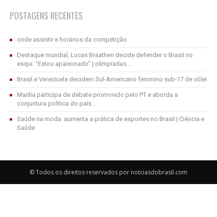
POSTAGENS RECENTES
onde assistir e horários da competição
Destaque mundial, Lucas Braathen decide defender o Brasil no
esqui: “Estou apaixonado” | olimpíadas...
Brasil e Venezuela decidem Sul-Americano feminino sub-17 de vôlei
Marília participa de debate promovido pelo PT e aborda a
conjuntura política do país...
Saúde na moda: aumenta a prática de esportes no Brasil | Ciência e
Saúde
© Todos os direitos reservados por notciasdobrasil.com