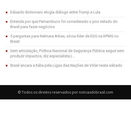
Eduardo Bolsonaro elogia diálogo entre Trump e Lula
Entenda por que Pernambuco foi considerado o pior estado do
Brasil para fazer negócios
5 perguntas para Nelmara Arbex, sócia-líder de ESG na KPMG no
Brasil
Sem articulação, Política Nacional de Segurança Pública segue sem
produzir impactos, diz especialista |...
Brasil encara a Itália pela Ligas das Nações de Vôlei neste sábado
© Todos os direitos reservados por notciasdobrasil.com