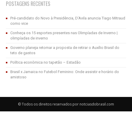
POSTAGENS RECENTES
Pré-candidato do Novo à Presidência, D’Avila anuncia Tiago Mitraud
como vice
Conheça os 15 esportes presentes nas Olimpíadas de Inverno |
olimpíadas de inverno
Governo planeja retomar a proposta de retirar o Auxílio Brasil do
teto de gastos
Política econômica no tapetão – Estadão
Brasil x Jamaica no Futebol Feminino: Onde assistir e horário do
amistoso
© Todos os direitos reservados por notciasdobrasil.com