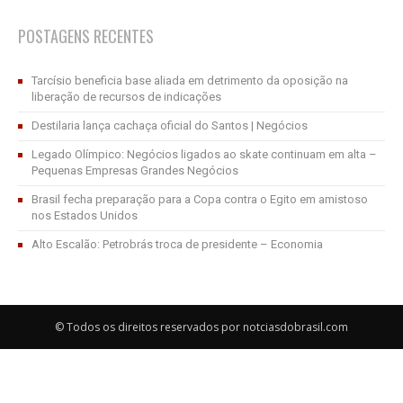
POSTAGENS RECENTES
Tarcísio beneficia base aliada em detrimento da oposição na
liberação de recursos de indicações
Destilaria lança cachaça oficial do Santos | Negócios
Legado Olímpico: Negócios ligados ao skate continuam em alta –
Pequenas Empresas Grandes Negócios
Brasil fecha preparação para a Copa contra o Egito em amistoso
nos Estados Unidos
Alto Escalão: Petrobrás troca de presidente – Economia
© Todos os direitos reservados por notciasdobrasil.com