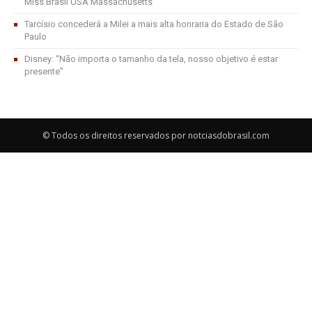
Miss Brasil USA Massachusetts
Tarcísio concederá a Milei a mais alta honraria do Estado de São
Paulo
Disney: “Não importa o tamanho da tela, nosso objetivo é estar
presente”
© Todos os direitos reservados por notciasdobrasil.com