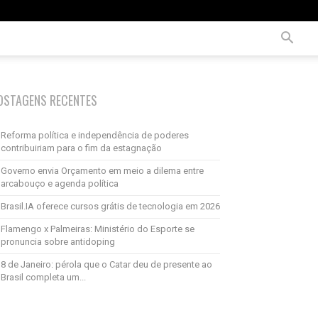
OSTAGENS RECENTES
Reforma política e independência de poderes
contribuiriam para o fim da estagnação
Governo envia Orçamento em meio a dilema entre
arcabouço e agenda política
Brasil.IA oferece cursos grátis de tecnologia em 2026
Flamengo x Palmeiras: Ministério do Esporte se
pronuncia sobre antidoping
8 de Janeiro: pérola que o Catar deu de presente ao
Brasil completa um...