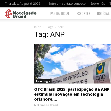
Thursday, August 6, 2026
Entre em contato conosco
Sobre nós
Notciasdo
PAGINA INICIAL
ESPORTES
NOTÍCIAS
Brasil
Início
Tags
ANP
Tag: ANP
Tecnologia
OTC Brasil 2025: participação da ANP
estimula inovação em tecnologia
offshore,...
Notciasdo Brasil