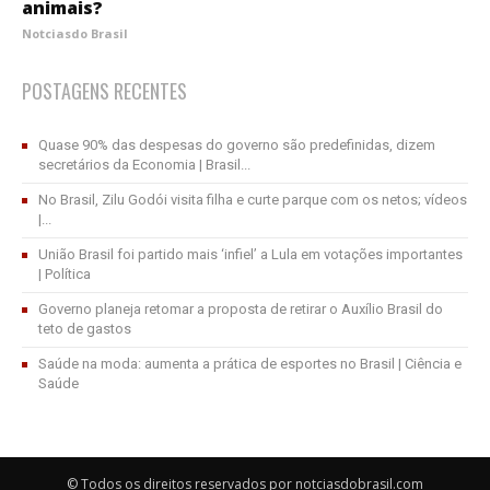
animais?
Notciasdo Brasil
POSTAGENS RECENTES
Quase 90% das despesas do governo são predefinidas, dizem
secretários da Economia | Brasil...
No Brasil, Zilu Godói visita filha e curte parque com os netos; vídeos
|...
União Brasil foi partido mais ‘infiel’ a Lula em votações importantes
| Política
Governo planeja retomar a proposta de retirar o Auxílio Brasil do
teto de gastos
Saúde na moda: aumenta a prática de esportes no Brasil | Ciência e
Saúde
© Todos os direitos reservados por notciasdobrasil.com