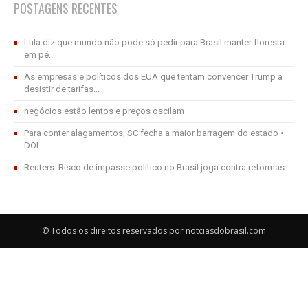
POSTAGENS RECENTES
Lula diz que mundo não pode só pedir para Brasil manter floresta
em pé...
As empresas e políticos dos EUA que tentam convencer Trump a
desistir de tarifas...
negócios estão lentos e preços oscilam
Para conter alagamentos, SC fecha a maior barragem do estado •
DOL
Reuters: Risco de impasse político no Brasil joga contra reformas…
© Todos os direitos reservados por notciasdobrasil.com