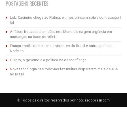
POSTAGENS RECENTES
LoL: Casimiro chega ao Platina, e times brincam sobre contratação |
lol
Análise: fracassos em série nos Mundiais exigem urgência em
mudanças na base do vôlei...
França impõe quarentena a viajantes do Brasil e outros países –
Notícias
O agro, o governo e a política da desconfiança
Nova tecnologia nas rodovias faz multas dispararem mais de 40%
no Brasil
© Todos os direitos reservados por notciasdobrasil.com