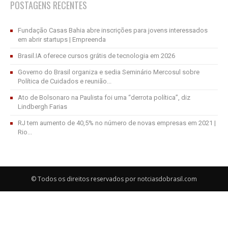
POSTAGENS RECENTES
Fundação Casas Bahia abre inscrições para jovens interessados
em abrir startups | Empreenda
Brasil.IA oferece cursos grátis de tecnologia em 2026
Governo do Brasil organiza e sedia Seminário Mercosul sobre
Política de Cuidados e reunião...
Ato de Bolsonaro na Paulista foi uma “derrota política”, diz
Lindbergh Farias
RJ tem aumento de 40,5% no número de novas empresas em 2021 |
Rio...
© Todos os direitos reservados por notciasdobrasil.com