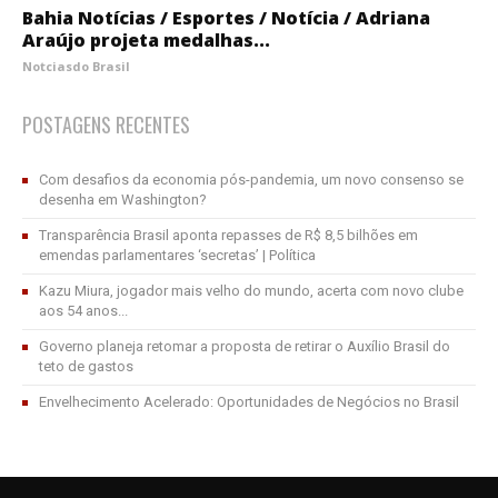
Bahia Notícias / Esportes / Notícia / Adriana
Araújo projeta medalhas...
Notciasdo Brasil
POSTAGENS RECENTES
Com desafios da economia pós-pandemia, um novo consenso se
desenha em Washington?
Transparência Brasil aponta repasses de R$ 8,5 bilhões em
emendas parlamentares ‘secretas’ | Política
Kazu Miura, jogador mais velho do mundo, acerta com novo clube
aos 54 anos...
Governo planeja retomar a proposta de retirar o Auxílio Brasil do
teto de gastos
Envelhecimento Acelerado: Oportunidades de Negócios no Brasil