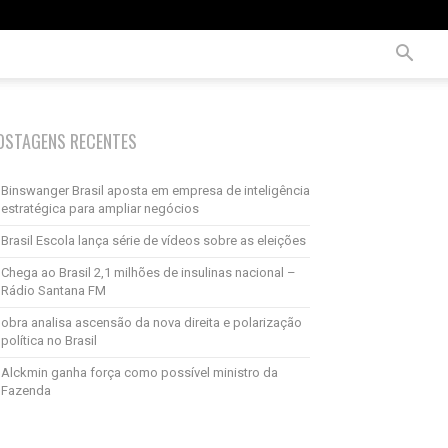
OSTAGENS RECENTES
Binswanger Brasil aposta em empresa de inteligência
estratégica para ampliar negócios
Brasil Escola lança série de vídeos sobre as eleições
Chega ao Brasil 2,1 milhões de insulinas nacional –
Rádio Santana FM
obra analisa ascensão da nova direita e polarização
política no Brasil
Alckmin ganha força como possível ministro da
Fazenda