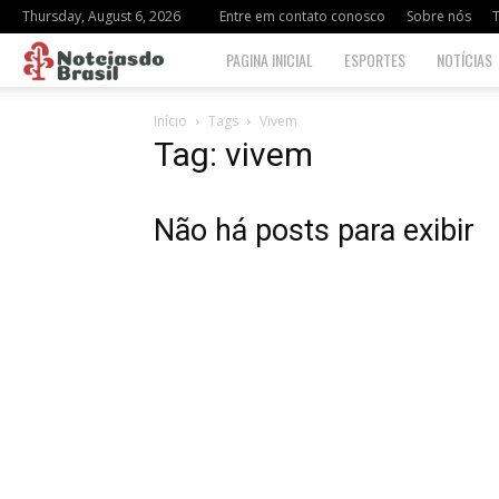
Thursday, August 6, 2026
Entre em contato conosco
Sobre nós
Notciasdo
PAGINA INICIAL
ESPORTES
NOTÍCIAS
Brasil
Início
Tags
Vivem
Tag: vivem
Não há posts para exibir