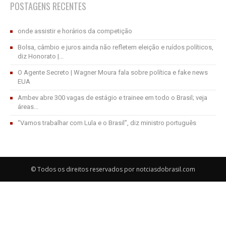
POSTAGENS RECENTES
onde assistir e horários da competição
Bolsa, câmbio e juros ainda não refletem eleição e ruídos políticos,
diz Honorato |...
O Agente Secreto | Wagner Moura fala sobre política e fake news
EUA
Ambev abre 300 vagas de estágio e trainee em todo o Brasil; veja
áreas...
“Vamos trabalhar com Lula e o Brasil”, diz ministro português
© Todos os direitos reservados por notciasdobrasil.com