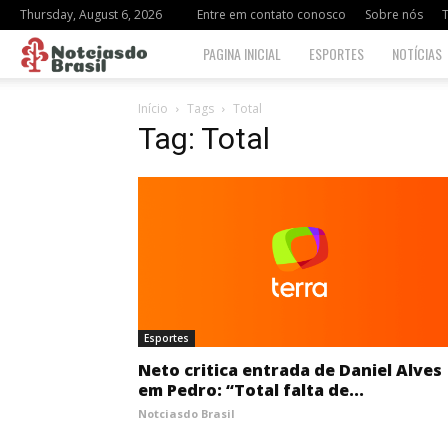
Thursday, August 6, 2026
Entre em contato conosco
Sobre nós
Notciasdo
PAGINA INICIAL
ESPORTES
NOTÍCIAS
Brasil
Início
Tags
Total
Tag: Total
Esportes
Neto critica entrada de Daniel Alves
em Pedro: “Total falta de...
Notciasdo Brasil