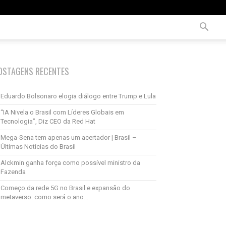
OSTAGENS RECENTES
Eduardo Bolsonaro elogia diálogo entre Trump e Lula
“IA Nivela o Brasil com Líderes Globais em
Tecnologia”, Diz CEO da Red Hat
Mega-Sena tem apenas um acertador | Brasil –
Últimas Notícias do Brasil
Alckmin ganha força como possível ministro da
Fazenda
Começo da rede 5G no Brasil e expansão do
metaverso: como será o ano...