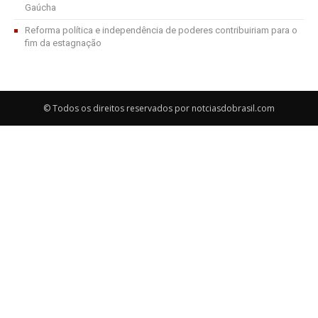
Gaúcha
Reforma política e independência de poderes contribuiriam para o
fim da estagnação
© Todos os direitos reservados por notciasdobrasil.com