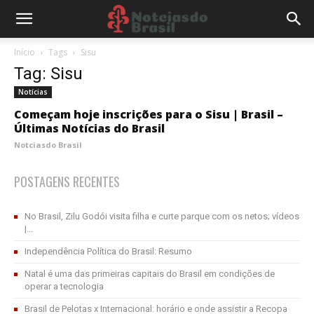
Início
Tags
Sisu
Tag: Sisu
Notícias
Começam hoje inscrições para o Sisu | Brasil –
Últimas Notícias do Brasil
Notciasdo Brasil
POSTAGENS RECENTES
No Brasil, Zilu Godói visita filha e curte parque com os netos; vídeos
|...
Independência Política do Brasil: Resumo
Natal é uma das primeiras capitais do Brasil em condições de
operar a tecnologia
Brasil de Pelotas x Internacional: horário e onde assistir a Recopa