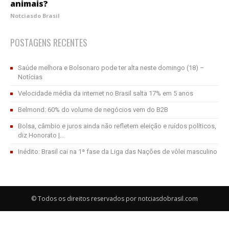
animais?
Notciasdo Brasil
POSTAGENS RECENTES
Saúde melhora e Bolsonaro pode ter alta neste domingo (18) –
Notícias
Velocidade média da internet no Brasil salta 17% em 5 anos
Belmond: 60% do volume de negócios vem do B2B
Bolsa, câmbio e juros ainda não refletem eleição e ruídos políticos,
diz Honorato |...
Inédito: Brasil cai na 1ª fase da Liga das Nações de vôlei masculino
© Todos os direitos reservados por notciasdobrasil.com