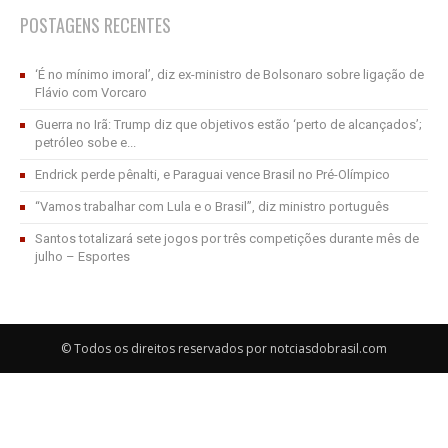
POSTAGENS RECENTES
‘É no mínimo imoral’, diz ex-ministro de Bolsonaro sobre ligação de
Flávio com Vorcaro
Guerra no Irã: Trump diz que objetivos estão ‘perto de alcançados’;
petróleo sobe e...
Endrick perde pênalti, e Paraguai vence Brasil no Pré-Olímpico
“Vamos trabalhar com Lula e o Brasil”, diz ministro português
Santos totalizará sete jogos por três competições durante mês de
julho – Esportes
© Todos os direitos reservados por notciasdobrasil.com