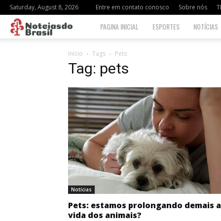
Saturday, August 8, 2026
Entre em contato conosco
Sobre nós
T
Notciasdo
PAGINA INICIAL
ESPORTES
NOTÍCIAS
Brasil
Início
Tags
Pets
Tag: pets
Notícias
Pets: estamos prolongando demais a
vida dos animais?