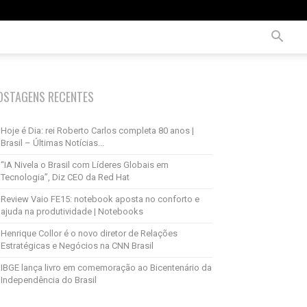
OSTAGENS RECENTES
Hoje é Dia: rei Roberto Carlos completa 80 anos |
Brasil – Últimas Notícias...
“IA Nivela o Brasil com Líderes Globais em
Tecnologia”, Diz CEO da Red Hat
Review Vaio FE15: notebook aposta no conforto e
ajuda na produtividade | Notebooks
Henrique Collor é o novo diretor de Relações
Estratégicas e Negócios na CNN Brasil
IBGE lança livro em comemoração ao Bicentenário da
Independência do Brasil