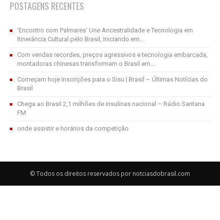
POSTAGENS RECENTES
‘Encontro com Palmares’ Une Ancestralidade e Tecnologia em
Itinerância Cultural pelo Brasil, Iniciando em...
Com vendas recordes, preços agressivos e tecnologia embarcada,
montadoras chinesas transformam o Brasil em...
Começam hoje inscrições para o Sisu | Brasil – Últimas Notícias do
Brasil
Chega ao Brasil 2,1 milhões de insulinas nacional – Rádio Santana
FM
onde assistir e horários da competição
© Todos os direitos reservados por notciasdobrasil.com