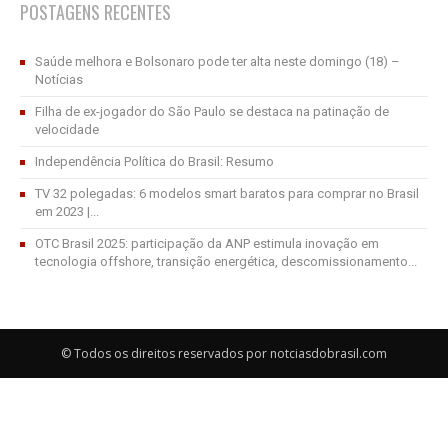
POSTAGENS RECENTES
Saúde melhora e Bolsonaro pode ter alta neste domingo (18) –
Notícias
Filha de ex-jogador do São Paulo se destaca na patinação de
velocidade
Independência Política do Brasil: Resumo
TV 32 polegadas: 6 modelos smart baratos para comprar no Brasil
em 2023 |...
OTC Brasil 2025: participação da ANP estimula inovação em
tecnologia offshore, transição energética, descomissionamento...
© Todos os direitos reservados por notciasdobrasil.com