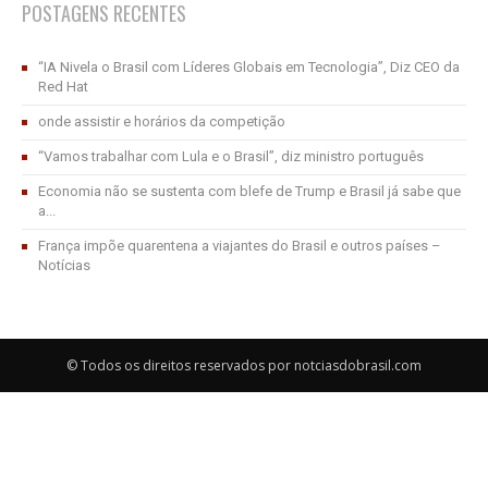
POSTAGENS RECENTES
“IA Nivela o Brasil com Líderes Globais em Tecnologia”, Diz CEO da
Red Hat
onde assistir e horários da competição
“Vamos trabalhar com Lula e o Brasil”, diz ministro português
Economia não se sustenta com blefe de Trump e Brasil já sabe que
a...
França impõe quarentena a viajantes do Brasil e outros países –
Notícias
© Todos os direitos reservados por notciasdobrasil.com