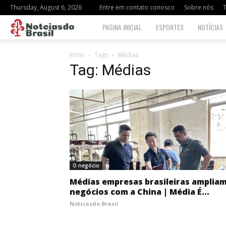
Thursday, August 6, 2026
Entre em contato conosco
Sobre nós
Notciasdo
PAGINA INICIAL
ESPORTES
NOTÍCIAS
Brasil
Início
Tags
Médias
Tag: Médias
O negócio
Médias empresas brasileiras amplia
negócios com a China | Média É...
Notciasdo Brasil