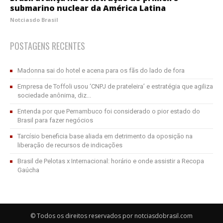
submarino nuclear da América Latina
Notciasdo Brasil
POSTAGENS RECENTES
Madonna sai do hotel e acena para os fãs do lado de fora
Empresa de Toffoli usou ‘CNPJ de prateleira’ e estratégia que agiliza
sociedade anônima, diz...
Entenda por que Pernambuco foi considerado o pior estado do
Brasil para fazer negócios
Tarcísio beneficia base aliada em detrimento da oposição na
liberação de recursos de indicações
Brasil de Pelotas x Internacional: horário e onde assistir a Recopa
Gaúcha
© Todos os direitos reservados por notciasdobrasil.com