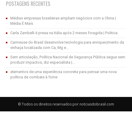
POSTAGENS RECENTES
Médias empresas brasileiras ampliam negócios com a China |
Média É Mais
Carla Zambelli é presa na Itália após 2 meses foragida | Politica
Carmeuse do Brasil desenvolve tecnologia para enriquecimento da
vinhaça localizada com Ca, Mg e...
Sem articulação, Política Nacional de Segurança Pública segue sem
produzir impactos, diz especialista |...
elementos de uma experiência concreta para pensar uma nova
política de combate à fome
© Todos os direitos reservados por notciasdobrasil.com