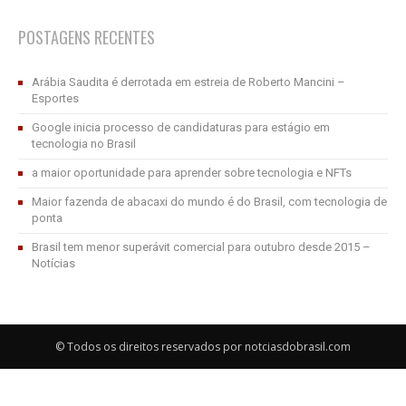
POSTAGENS RECENTES
Arábia Saudita é derrotada em estreia de Roberto Mancini –
Esportes
Google inicia processo de candidaturas para estágio em
tecnologia no Brasil
a maior oportunidade para aprender sobre tecnologia e NFTs
Maior fazenda de abacaxi do mundo é do Brasil, com tecnologia de
ponta
Brasil tem menor superávit comercial para outubro desde 2015 –
Notícias
© Todos os direitos reservados por notciasdobrasil.com