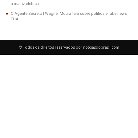
a matriz elétrica...
O Agente Secreto | Wagner Moura fala sobre política e fake news
EUA
© Todos os direitos reservados por notciasdobrasil.com