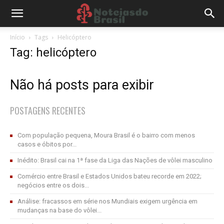
Início
Tags
Helicóptero
Tag: helicóptero
Não há posts para exibir
POSTAGENS RECENTES
Com população pequena, Moura Brasil é o bairro com menos
casos e óbitos por...
Inédito: Brasil cai na 1ª fase da Liga das Nações de vôlei masculino
Comércio entre Brasil e Estados Unidos bateu recorde em 2022;
negócios entre os dois...
Análise: fracassos em série nos Mundiais exigem urgência em
mudanças na base do vôlei...