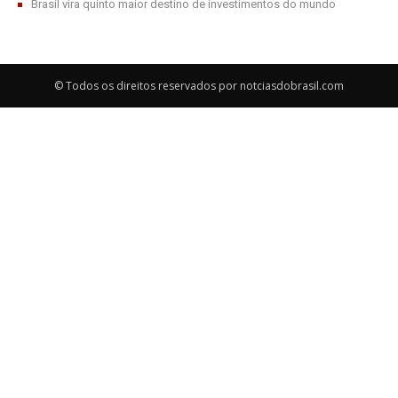
Brasil vira quinto maior destino de investimentos do mundo
© Todos os direitos reservados por notciasdobrasil.com