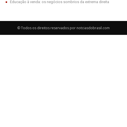
Educação à venda: os negócios sombrios da extrema direita
© Todos os direitos reservados por notciasdobrasil.com