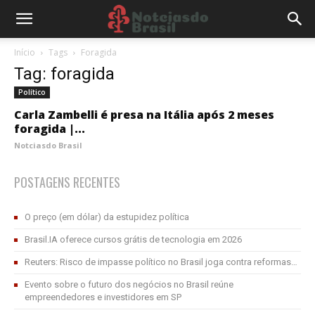
Início
Tags
Foragida
Tag: foragida
Político
Carla Zambelli é presa na Itália após 2 meses
foragida |...
Notciasdo Brasil
POSTAGENS RECENTES
O preço (em dólar) da estupidez política
Brasil.IA oferece cursos grátis de tecnologia em 2026
Reuters: Risco de impasse político no Brasil joga contra reformas…
Evento sobre o futuro dos negócios no Brasil reúne
empreendedores e investidores em SP