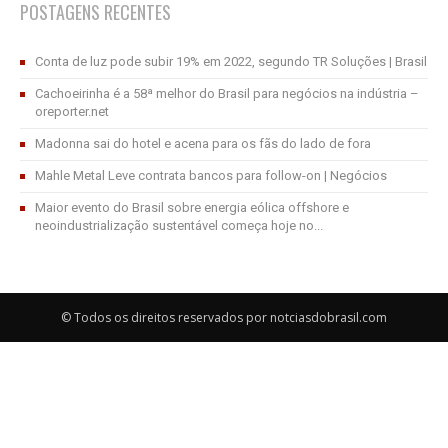
POSTAGENS RECENTES
Conta de luz pode subir 19% em 2022, segundo TR Soluções | Brasil
Cachoeirinha é a 58ª melhor do Brasil para negócios na indústria –
oreporter.net
Madonna sai do hotel e acena para os fãs do lado de fora
Mahle Metal Leve contrata bancos para follow-on | Negócios
Maior evento do Brasil sobre energia eólica offshore e
neoindustrialização sustentável começa hoje no...
© Todos os direitos reservados por notciasdobrasil.com