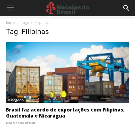
Início
Tags
Filipinas
Tag: Filipinas
O negócio
Brasil faz acordo de exportações com Filipinas,
Guatemala e Nicarágua
Notciasdo Brasil