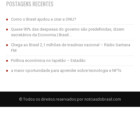
POSTAGENS RECENTES
Como o Brasil ajudou a criar a ONU?
Quase 90% das despesas do governo são predefinidas, dizem
secretários da Economia | Brasil...
Chega ao Brasil 2,1 milhões de insulinas nacional – Rádio Santana
FM
Política econômica no tapetão – Estadão
a maior oportunidade para aprender sobre tecnologia e NFTs
© Todos os direitos reservados por notciasdobrasil.com