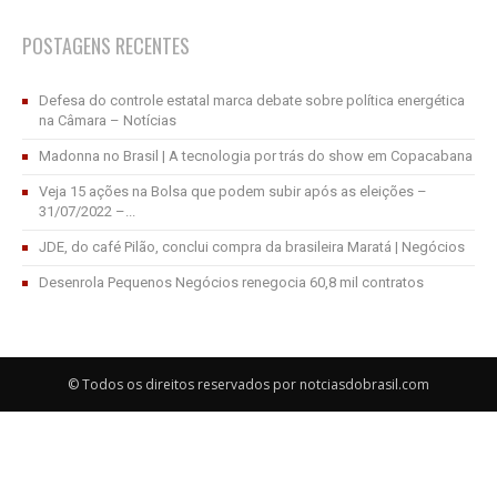
POSTAGENS RECENTES
Defesa do controle estatal marca debate sobre política energética
na Câmara – Notícias
Madonna no Brasil | A tecnologia por trás do show em Copacabana
Veja 15 ações na Bolsa que podem subir após as eleições –
31/07/2022 –...
JDE, do café Pilão, conclui compra da brasileira Maratá | Negócios
Desenrola Pequenos Negócios renegocia 60,8 mil contratos
© Todos os direitos reservados por notciasdobrasil.com