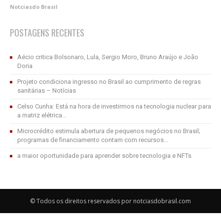
Notciasdo Brasil
POSTAGENS RECENTES
Aécio critica Bolsonaro, Lula, Sergio Moro, Bruno Araújo e João
Doria
Projeto condiciona ingresso no Brasil ao cumprimento de regras
sanitárias – Notícias
Celso Cunha: Está na hora de investirmos na tecnologia nuclear para
a matriz elétrica...
Microcrédito estimula abertura de pequenos negócios no Brasil;
programas de financiamento contam com recursos...
a maior oportunidade para aprender sobre tecnologia e NFTs
© Todos os direitos reservados por notciasdobrasil.com