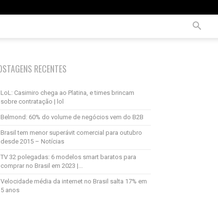
OSTAGENS RECENTES
LoL: Casimiro chega ao Platina, e times brincam
sobre contratação | lol
Belmond: 60% do volume de negócios vem do B2B
Brasil tem menor superávit comercial para outubro
desde 2015 – Notícias
TV 32 polegadas: 6 modelos smart baratos para
comprar no Brasil em 2023 |...
Velocidade média da internet no Brasil salta 17% em
5 anos