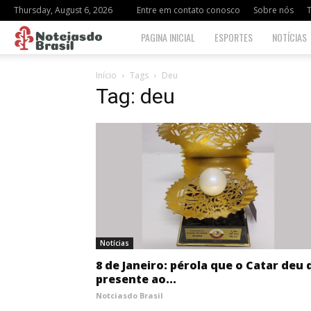
Thursday, August 6, 2026
Entre em contato conosco
Sobre nós
Notciasdo
PAGINA INICIAL
ESPORTES
NOTÍCIAS
Brasil
Início
Tags
Deu
Tag: deu
Notícias
8 de Janeiro: pérola que o Catar deu 
presente ao...
Notciasdo Brasil