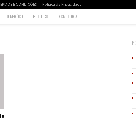
TERMOS E CONDIÇÕES
Política de Privacidade
O NEGÓCIO
POLÍTICO
TECNOLOGIA
P
de