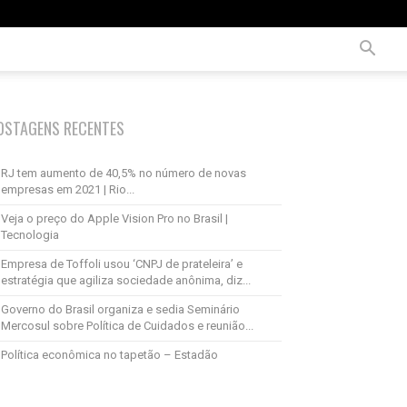
OSTAGENS RECENTES
RJ tem aumento de 40,5% no número de novas
empresas em 2021 | Rio...
Veja o preço do Apple Vision Pro no Brasil |
Tecnologia
Empresa de Toffoli usou ‘CNPJ de prateleira’ e
estratégia que agiliza sociedade anônima, diz...
Governo do Brasil organiza e sedia Seminário
Mercosul sobre Política de Cuidados e reunião...
Política econômica no tapetão – Estadão