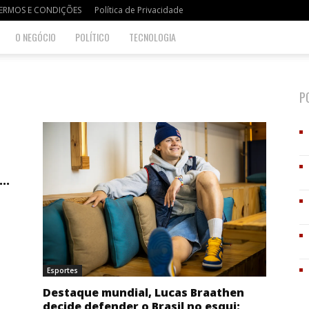
ERMOS E CONDIÇÕES
Política de Privacidade
O NEGÓCIO
POLÍTICO
TECNOLOGIA
P
..
Esportes
Destaque mundial, Lucas Braathen
decide defender o Brasil no esqui: