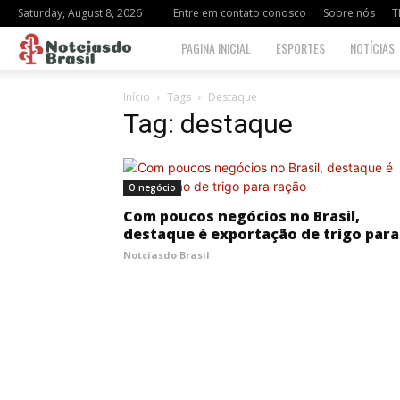
Saturday, August 8, 2026
Entre em contato conosco
Sobre nós
T
Notciasdo
PAGINA INICIAL
ESPORTES
NOTÍCIAS
Brasil
Início
Tags
Destaque
Tag: destaque
O negócio
Com poucos negócios no Brasil,
destaque é exportação de trigo para.
Notciasdo Brasil