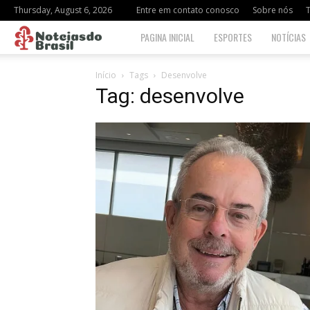
Thursday, August 6, 2026
Entre em contato conosco
Sobre nós
Notciasdo
PAGINA INICIAL
ESPORTES
NOTÍCIAS
Brasil
Início
Tags
Desenvolve
Tag: desenvolve