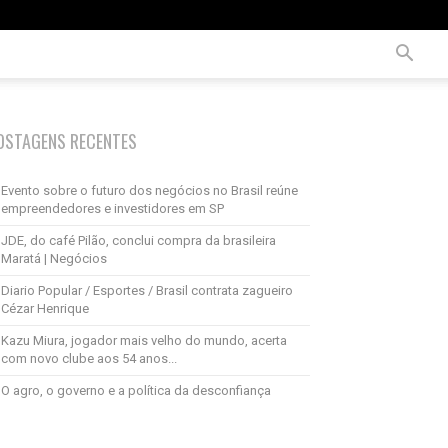
OSTAGENS RECENTES
Evento sobre o futuro dos negócios no Brasil reúne
empreendedores e investidores em SP
JDE, do café Pilão, conclui compra da brasileira
Maratá | Negócios
Diario Popular / Esportes / Brasil contrata zagueiro
Cézar Henrique
Kazu Miura, jogador mais velho do mundo, acerta
com novo clube aos 54 anos...
O agro, o governo e a política da desconfiança