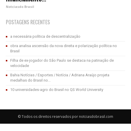
Notciasdo Brasil
POSTAGENS RECENTES
a necessária política de descentralização
obra analisa ascensão da nova direita e polarização política no
Brasil
Filha de ex-jogador do São Paulo se destaca na patinação de
velocidade
Bahia Notícias / Esportes / Notícia / Adriana Araújo projeta
medalhas do Brasil no...
10 universidades-agro do Brasil no QS World University
© Todos os direitos reservados por notciasdobrasil.com