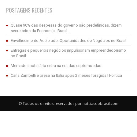
POSTAGENS RECENTES
Quase 90% das despesas do governo são predefinidas, dizem
secretários da Economia | Brasil...
Envelhecimento Acelerado: Oportunidades de Negócios no Brasil
Entregas e pequenos negócios impulsionam empreendedorismo
no Brasil
Mercado imobiliário entra na era das criptomoedas
Carla Zambelli é presa na Itália após 2 meses foragida | Politica
© Todos os direitos reservados por notciasdobrasil.com