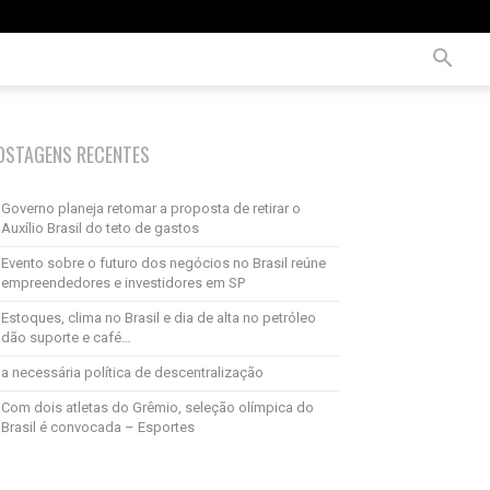
OSTAGENS RECENTES
Governo planeja retomar a proposta de retirar o
Auxílio Brasil do teto de gastos
Evento sobre o futuro dos negócios no Brasil reúne
empreendedores e investidores em SP
Estoques, clima no Brasil e dia de alta no petróleo
dão suporte e café…
a necessária política de descentralização
Com dois atletas do Grêmio, seleção olímpica do
Brasil é convocada – Esportes