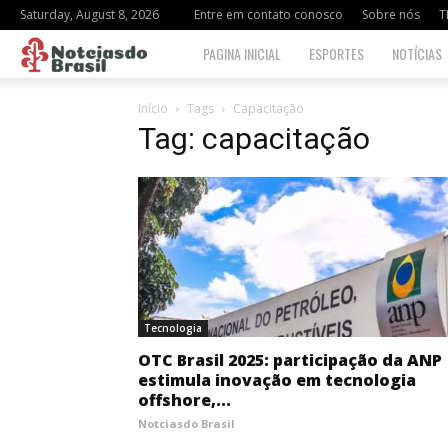
Saturday, August 8, 2026
Entre em contato conosco
Sobre nós
T
Notciasdo
PAGINA INICIAL
ESPORTES
NOTÍCIAS
Brasil
Início
Tags
Capacitação
Tag: capacitação
Tecnologia
OTC Brasil 2025: participação da ANP
estimula inovação em tecnologia
offshore,...
Notciasdo Brasil