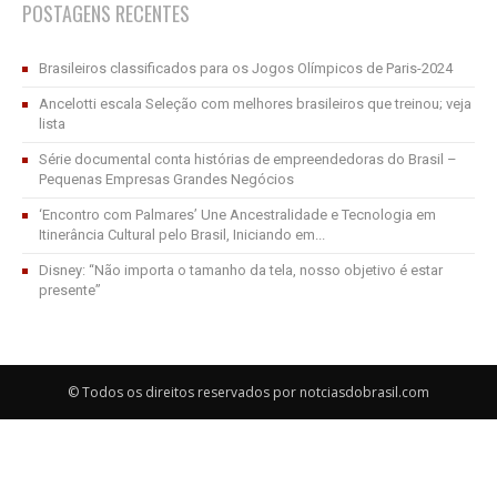
POSTAGENS RECENTES
Brasileiros classificados para os Jogos Olímpicos de Paris-2024
Ancelotti escala Seleção com melhores brasileiros que treinou; veja
lista
Série documental conta histórias de empreendedoras do Brasil –
Pequenas Empresas Grandes Negócios
‘Encontro com Palmares’ Une Ancestralidade e Tecnologia em
Itinerância Cultural pelo Brasil, Iniciando em...
Disney: “Não importa o tamanho da tela, nosso objetivo é estar
presente”
© Todos os direitos reservados por notciasdobrasil.com