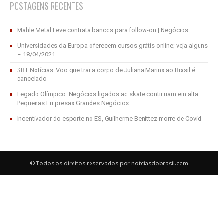
POSTAGENS RECENTES
Mahle Metal Leve contrata bancos para follow-on | Negócios
Universidades da Europa oferecem cursos grátis online; veja alguns
– 18/04/2021
SBT Notícias: Voo que traria corpo de Juliana Marins ao Brasil é
cancelado
Legado Olímpico: Negócios ligados ao skate continuam em alta –
Pequenas Empresas Grandes Negócios
Incentivador do esporte no ES, Guilherme Benittez morre de Covid
© Todos os direitos reservados por notciasdobrasil.com