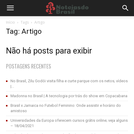
Início
Tags
Artigo
Tag: Artigo
Não há posts para exibir
POSTAGENS RECENTES
No Brasil, Zilu Godói visita filha e curte parque com os netos; vídeos
|...
Madonna no Brasil | A tecnologia por trás do show em Copacabana
Brasil x Jamaica no Futebol Feminino: Onde assistir e horário do
amistoso
Universidades da Europa oferecem cursos grátis online; veja alguns
– 18/04/2021