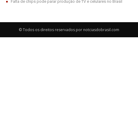
Falta de chips pode parar produção de TV e celulares no Brasil
© Todos os direitos reservados por notciasdobrasil.com