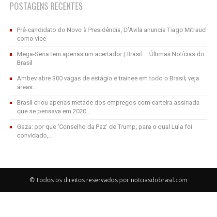
POSTAGENS RECENTES
Pré-candidato do Novo à Presidência, D’Avila anuncia Tiago Mitraud
como vice
Mega-Sena tem apenas um acertador | Brasil – Últimas Notícias do
Brasil
Ambev abre 300 vagas de estágio e trainee em todo o Brasil; veja
áreas...
Brasil criou apenas metade dos empregos com carteira assinada
que se pensava em 2020...
Gaza: por que ‘Conselho da Paz’ de Trump, para o qual Lula foi
convidado,...
© Todos os direitos reservados por notciasdobrasil.com