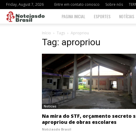
Friday, August 7, 2026
Entre em contato conosco
Sobre nós
TER
Notciasdo
PAGINA INICIAL
ESPORTES
NOTÍCIAS
Brasil
Início
Tags
Apropriou
Tag: apropriou
Notícias
Na mira do STF, orçamento secreto 
apropriou de obras escolares
Notciasdo Brasil