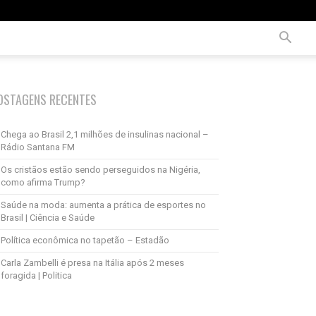
OSTAGENS RECENTES
Chega ao Brasil 2,1 milhões de insulinas nacional –
Rádio Santana FM
Os cristãos estão sendo perseguidos na Nigéria,
como afirma Trump?
Saúde na moda: aumenta a prática de esportes no
Brasil | Ciência e Saúde
Política econômica no tapetão – Estadão
Carla Zambelli é presa na Itália após 2 meses
foragida | Politica