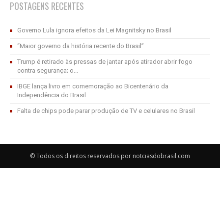
POSTAGENS RECENTES
Governo Lula ignora efeitos da Lei Magnitsky no Brasil
“Maior governo da história recente do Brasil”
Trump é retirado às pressas de jantar após atirador abrir fogo
contra segurança; o...
IBGE lança livro em comemoração ao Bicentenário da
Independência do Brasil
Falta de chips pode parar produção de TV e celulares no Brasil
© Todos os direitos reservados por notciasdobrasil.com