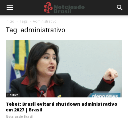
Início
Tags
Administrativo
Tag: administrativo
Político
Tebet: Brasil evitará shutdown administrativo
em 2027 | Brasil
Notciasdo Brasil