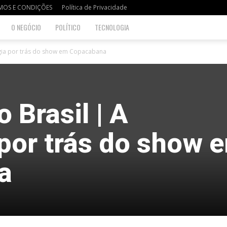
MOS E CONDIÇÕES
Política de Privacidade
O NEGÓCIO
POLÍTICO
TECNOLOGIA
ogia por trás do show em Copacabana
Brasil | A
 por trás do show 
a